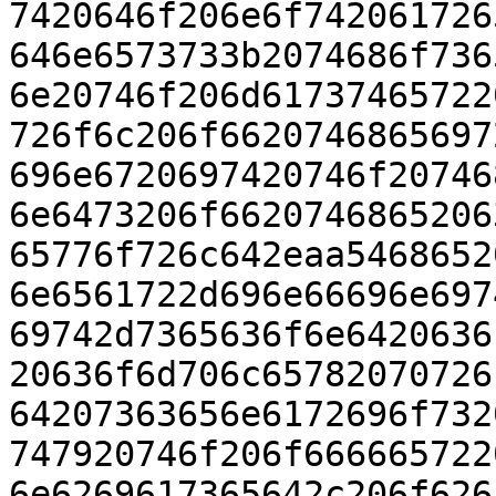
7420646f206e6f742061726
646e6573733b2074686f736
6e20746f206d61737465722
726f6c206f6620746865697
696e6720697420746f20746
6e6473206f6620746865206
65776f726c642eaa5468652
6e6561722d696e66696e697
69742d7365636f6e6420636
20636f6d706c65782070726
64207363656e6172696f732
747920746f206f666665722
6e6269617365642c206f626