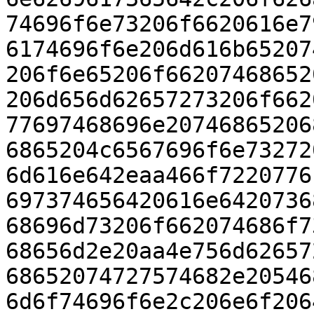
74696f6e73206f6620616e7
6174696f6e206d616b65207
206f6e65206f66207468652
206d656d62657273206f662
77697468696e20746865206
6865204c6567696f6e73272
6d616e642eaa466f7220776
697374656420616e6420736
68696d73206f662074686f7
68656d2e20aa4e756d62657
68652074727574682e20546
6d6f74696f6e2c206e6f206