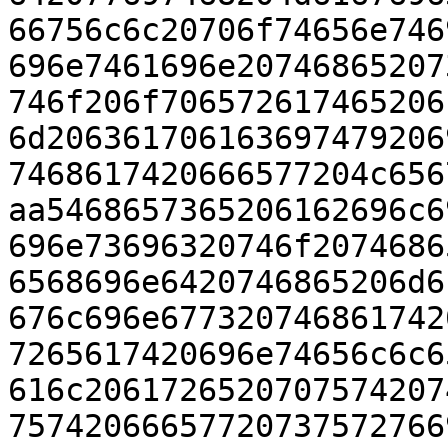
66756c6c20706f74656e746
696e7461696e20746865207
746f206f706572617465206
6d206361706163697479206
7468617420666577204c656
aa5468657365206162696c6
696e73696320746f2074686
6568696e6420746865206d6
676c696e677320746861742
7265617420696e74656c6c6
616c2061726520707574207
75742066657720737572766