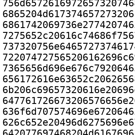
756d6572616972657320746
6865204d617374657273206
6861742069736e277420746
7275652c20616c74686f756
737320756e6465727374617
722074727565206162696c6
7365656d696e676c7920646
656172616e63652c2062656
6b206c69657320616e20696
647761726673206576656e2
636f6d707574696e6720646
626c652e20496d6275696e6
642077697468204d6167696