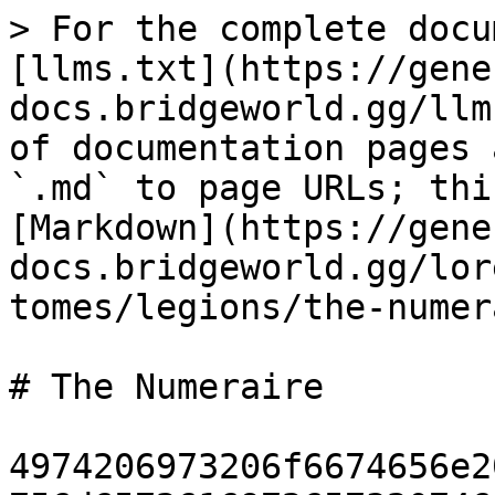
> For the complete docu
[llms.txt](https://gene
docs.bridgeworld.gg/llm
of documentation pages 
`.md` to page URLs; thi
[Markdown](https://gene
docs.bridgeworld.gg/lor
tomes/legions/the-numer
# The Numeraire

4974206973206f6674656e2