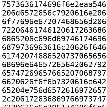
7573636174696f6e2eaa546
206d6572656c7920616e206
6f77696e67207468656d206
72206461746120617263686
6865206c696d69746174696
6879736963616c20626f646
61742074686520737065656
68696e64657265642062792
65747269657665207068797
6620626f6f6b7320616e642
65204e756d6572616972657
2c206172636869766973747