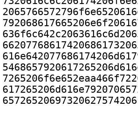
7320616c6c206174206f6e6
2065766572796f6e6520616
792068617665206e6f20616
636f6c642c2063616c6d206
66207768617420686173206
616e642077686174206d617
5468657920617265206d616
7265206f6e652eaa466f722
617265206d616e792070657